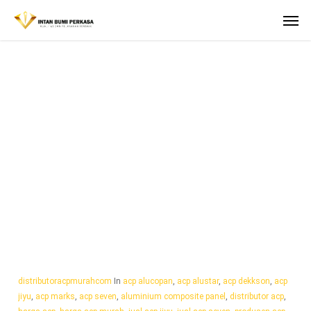
Skip
Men
to
main
content
TAG
Jual Acp Murah
Nganjuk
distributoracpmurahcom
In
acp alucopan
,
acp alustar
,
acp dekkson
,
acp
jiyu
,
acp marks
,
acp seven
,
aluminium composite panel
,
distributor acp
,