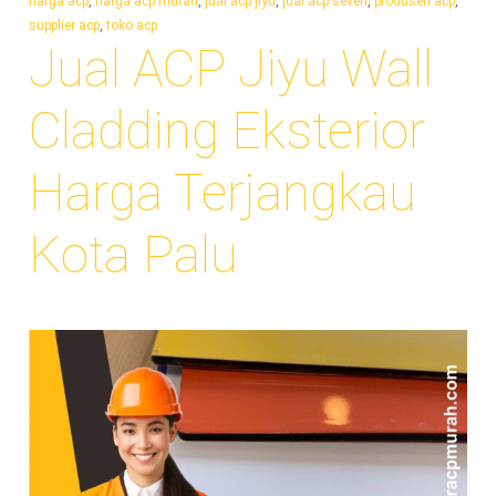
harga acp
,
harga acp murah
,
jual acp jiyu
,
jual acp seven
,
produsen acp
,
supplier acp
,
toko acp
Jual ACP Jiyu Wall
Cladding Eksterior
Harga Terjangkau
Kota Palu