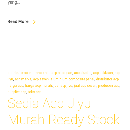
yang…
Read More
distributoracpmurahcom
In
acp alucopan
,
acp alustar
,
acp dekkson
,
acp
jiyu
,
acp marks
,
acp seven
,
aluminium composite panel
,
distributor acp
,
harga acp
,
harga acp murah
,
jual acp jiyu
,
jual acp seven
,
produsen acp
,
supplier acp
,
toko acp
Sedia Acp Jiyu
Murah Ready Stock