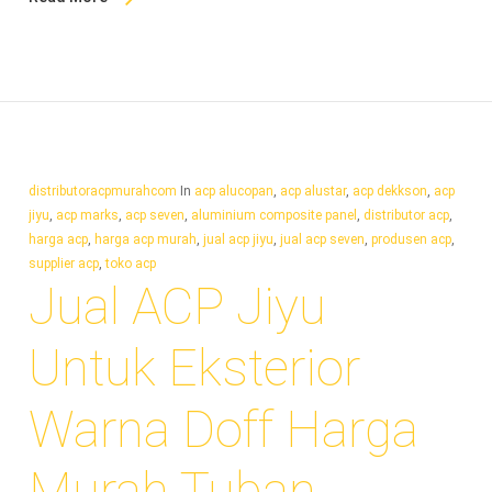
distributoracpmurahcom
In
acp alucopan
,
acp alustar
,
acp dekkson
,
acp
jiyu
,
acp marks
,
acp seven
,
aluminium composite panel
,
distributor acp
,
harga acp
,
harga acp murah
,
jual acp jiyu
,
jual acp seven
,
produsen acp
,
supplier acp
,
toko acp
Jual ACP Jiyu
Untuk Eksterior
Warna Doff Harga
Murah Tuban