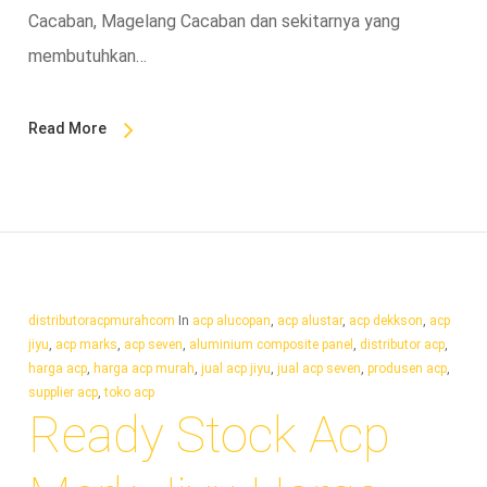
Cacaban, Magelang Cacaban dan sekitarnya yang
membutuhkan…
Read More
distributoracpmurahcom
In
acp alucopan
,
acp alustar
,
acp dekkson
,
acp
jiyu
,
acp marks
,
acp seven
,
aluminium composite panel
,
distributor acp
,
harga acp
,
harga acp murah
,
jual acp jiyu
,
jual acp seven
,
produsen acp
,
supplier acp
,
toko acp
Ready Stock Acp