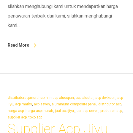
silahkan menghubungi kami untuk mendapatkan harga
penawaran terbaik dari kami, silahkan menghubungi
kami…
Read More
distributoracpmurahcom
In
acp alucopan
,
acp alustar
,
acp dekkson
,
acp
jiyu
,
acp marks
,
acp seven
,
aluminium composite panel
,
distributor acp
,
harga acp
,
harga acp murah
,
jual acp jiyu
,
jual acp seven
,
produsen acp
,
supplier acp
,
toko acp
Supplier Acp Jiyu