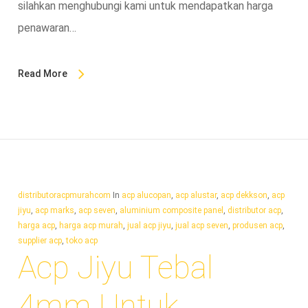
silahkan menghubungi kami untuk mendapatkan harga
penawaran…
Read More
distributoracpmurahcom
In
acp alucopan
,
acp alustar
,
acp dekkson
,
acp
jiyu
,
acp marks
,
acp seven
,
aluminium composite panel
,
distributor acp
,
harga acp
,
harga acp murah
,
jual acp jiyu
,
jual acp seven
,
produsen acp
,
supplier acp
,
toko acp
Acp Jiyu Tebal
4mm Untuk