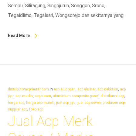
Sempu, Siliragung, Singojuruh, Songgon, Srono,
Tegaldlimo, Tegalsari, Wongsorejo dan sekitarnya yang…
Read More
distributoracpmurahcom
In
acp alucopan
,
acp alustar
,
acp dekkson
,
acp
jiyu
,
acp marks
,
acp seven
,
aluminium composite panel
,
distributor acp
,
harga acp
,
harga acp murah
,
jual acp jiyu
,
jual acp seven
,
produsen acp
,
supplier acp
,
toko acp
Jual Acp Merk