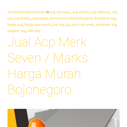
distributoracpmurahcom
In
acp alucopan
,
acp alustar
,
acp dekkson
,
acp
jiyu
,
acp marks
,
acp seven
,
aluminium composite panel
,
distributor acp
,
harga acp
,
harga acp murah
,
jual acp jiyu
,
jual acp seven
,
produsen acp
,
supplier acp
,
toko acp
Jual Acp Merk
Seven / Marks
Harga Murah
Bojonegoro