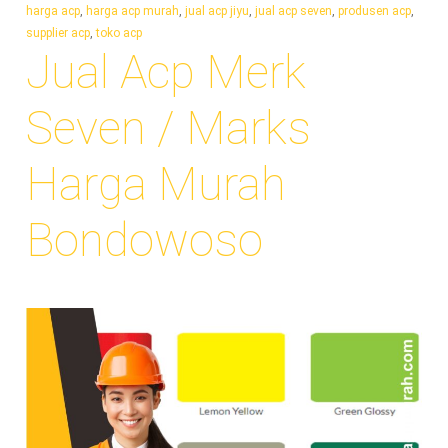
harga acp
,
harga acp murah
,
jual acp jiyu
,
jual acp seven
,
produsen acp
,
supplier acp
,
toko acp
Jual Acp Merk
Seven / Marks
Harga Murah
Bondowoso