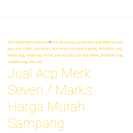
distributoracpmurahcom
In
acp alucopan
,
acp alustar
,
acp dekkson
,
acp
jiyu
,
acp marks
,
acp seven
,
aluminium composite panel
,
distributor acp
,
harga acp
,
harga acp murah
,
jual acp jiyu
,
jual acp seven
,
produsen acp
,
supplier acp
,
toko acp
Jual Acp Merk
Seven / Marks
Harga Murah
Sampang