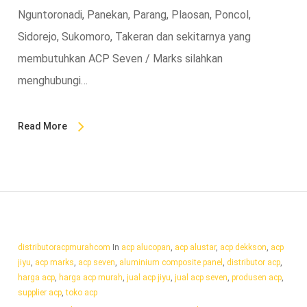
Nguntoronadi, Panekan, Parang, Plaosan, Poncol,
Sidorejo, Sukomoro, Takeran dan sekitarnya yang
membutuhkan ACP Seven / Marks silahkan
menghubungi…
Read More
distributoracpmurahcom
In
acp alucopan
,
acp alustar
,
acp dekkson
,
acp
jiyu
,
acp marks
,
acp seven
,
aluminium composite panel
,
distributor acp
,
harga acp
,
harga acp murah
,
jual acp jiyu
,
jual acp seven
,
produsen acp
,
supplier acp
,
toko acp