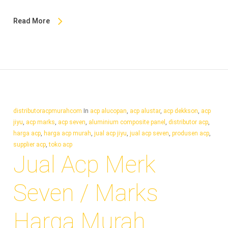
Read More
distributoracpmurahcom
In
acp alucopan
,
acp alustar
,
acp dekkson
,
acp
jiyu
,
acp marks
,
acp seven
,
aluminium composite panel
,
distributor acp
,
harga acp
,
harga acp murah
,
jual acp jiyu
,
jual acp seven
,
produsen acp
,
supplier acp
,
toko acp
Jual Acp Merk
Seven / Marks
Harga Murah