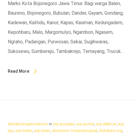
Marks Kota Bojonegoro Jawa Timur. Bagi warga Balen,
Baureno, Bojonegoro, Bubulan, Dander, Gayam, Gondang,
Kadewan, Kalitidu, Kanor, Kapas, Kasiman, Kedungadem,
Kepohbaru, Malo, Margomulyo, Ngambon, Ngasem,
Ngraho, Padangan, Purwosari, Sekar, Sugihwaras,
Sukosewu, Sumberejo, Tambakrejo, Temayang, Trucuk…
Read More
distributoracpmurahcom
In
acp alucopan
,
acp alustar
,
acp dekkson
,
acp
jiyu
,
acp marks
,
acp seven
,
aluminium composite panel
,
distributor acp
,