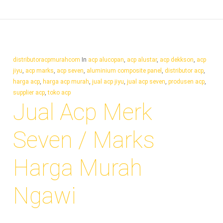
distributoracpmurahcom
In
acp alucopan
,
acp alustar
,
acp dekkson
,
acp
jiyu
,
acp marks
,
acp seven
,
aluminium composite panel
,
distributor acp
,
harga acp
,
harga acp murah
,
jual acp jiyu
,
jual acp seven
,
produsen acp
,
supplier acp
,
toko acp
Jual Acp Merk
Seven / Marks
Harga Murah
Ngawi