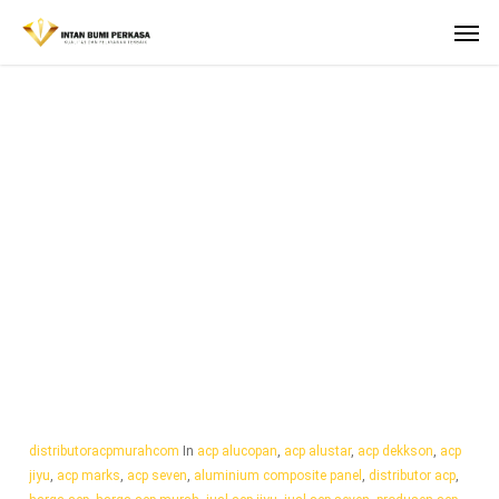
Skip
Men
to
main
content
TAG
Jual Marks Pe
Interior Banyuraden
distributoracpmurahcom
In
acp alucopan
,
acp alustar
,
acp dekkson
,
acp
jiyu
,
acp marks
,
acp seven
,
aluminium composite panel
,
distributor acp
,