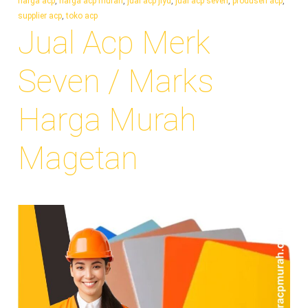
harga acp
,
harga acp murah
,
jual acp jiyu
,
jual acp seven
,
produsen acp
,
supplier acp
,
toko acp
Jual Acp Merk
Seven / Marks
Harga Murah
Magetan