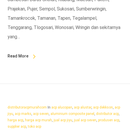
Prajekan, Pujer, Sempol, Sukosari, Sumberwringin,
Tamankrocok, Tamanan, Tapen, Tegalampel,
Tenggarang, Tlogosari, Wonosari, Wringin dan sekitarnya
yang…
Read More
distributoracpmurahcom
In
acp alucopan
,
acp alustar
,
acp dekkson
,
acp
jiyu
,
acp marks
,
acp seven
,
aluminium composite panel
,
distributor acp
,
harga acp
,
harga acp murah
,
jual acp jiyu
,
jual acp seven
,
produsen acp
,
supplier acp
,
toko acp