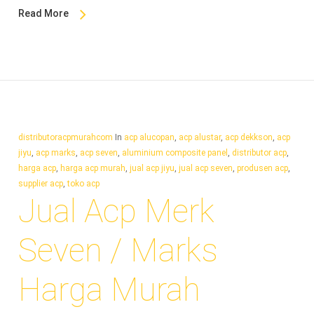
Read More
distributoracpmurahcom
In
acp alucopan
,
acp alustar
,
acp dekkson
,
acp
jiyu
,
acp marks
,
acp seven
,
aluminium composite panel
,
distributor acp
,
harga acp
,
harga acp murah
,
jual acp jiyu
,
jual acp seven
,
produsen acp
,
supplier acp
,
toko acp
Jual Acp Merk
Seven / Marks
Harga Murah