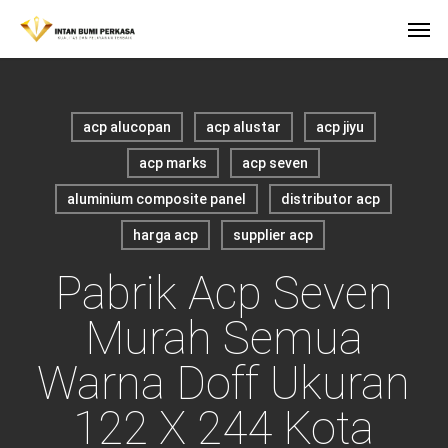
Skip
Men
to
main
content
acp alucopan
acp alustar
acp jiyu
acp marks
acp seven
aluminium composite panel
distributor acp
harga acp
supplier acp
Pabrik Acp Seven
Murah Semua
Warna Doff Ukuran
122 X 244 Kota