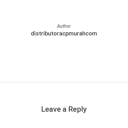
Author
distributoracpmurahcom
More posts by distributoracpmurahcom
Leave a Reply